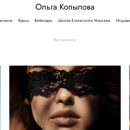
Ольга Копылова
Ольга Копылова
ренинги
ренинги
Курсы
Курсы
Вебинары
Вебинары
Школа Египетского Массажа
Школа Египетского Массажа
Индиви
Индиви
Все тренинги