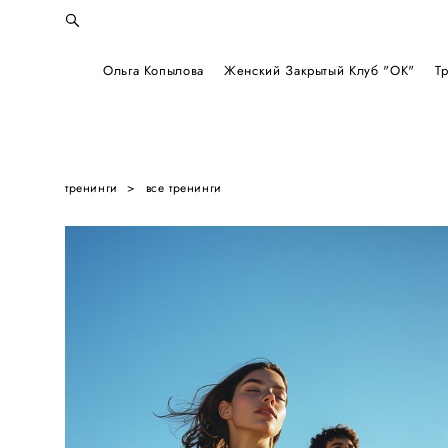
Ольга Копылова
Ольга Копылова
Женский Закрытый Клуб "ОК"
Женский Закрытый Клуб "ОК"
Т
Т
тренинги
>
все тренинги